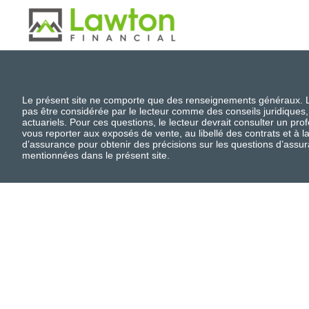
Le présent site ne comporte que des renseignements généraux. L’i
pas être considérée par le lecteur comme des conseils juridiques,
actuariels. Pour ces questions, le lecteur devrait consulter un pro
vous reporter aux exposés de vente, au libellé des contrats et à
d’assurance pour obtenir des précisions sur les questions d’assur
mentionnées dans le présent site.