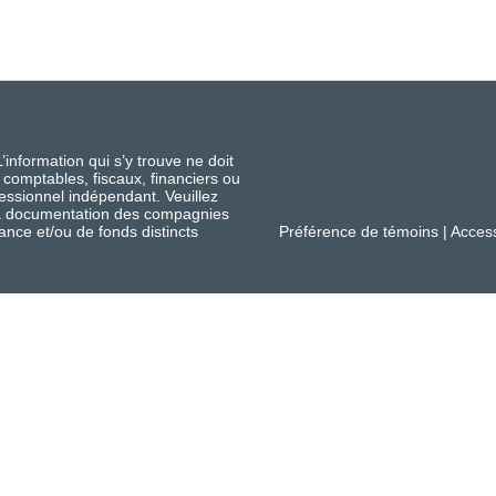
nformation qui s’y trouve ne doit
 comptables, fiscaux, financiers ou
fessionnel indépendant. Veuillez
 la documentation des compagnies
ance et/ou de fonds distincts
Préférence de témoins
|
Access